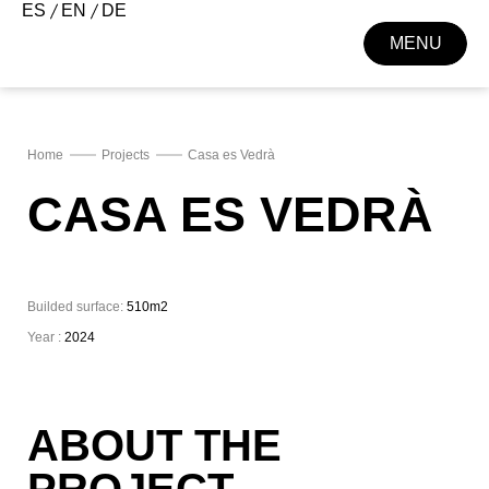
ES
EN
DE
MENU
CLOSE
Home
Projects
Casa es Vedrà
CASA ES VEDRÀ
Builded surface:
510m2
Year :
2024
ABOUT THE