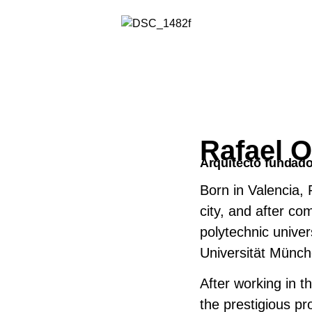
Rafael O
Arquitecto fundado
Born in Valencia, 
city, and after co
polytechnic univer
Universität Münche
After working in t
the prestigious p