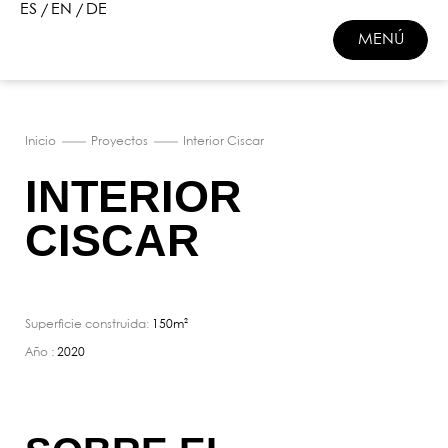
ES
EN
DE
MENÚ
CERRAR
Inicio
Proyectos
Interior Ciscar
INTERIOR
CISCAR
Superficie construida:
150m²
Año :
2020