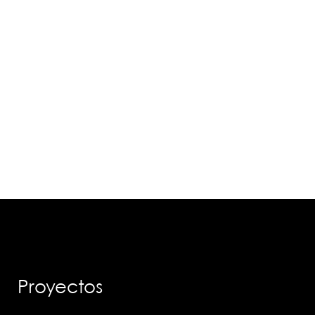
PLURIFAMILIAR ARENA
PALMA
VER PROYECTO
Proyectos