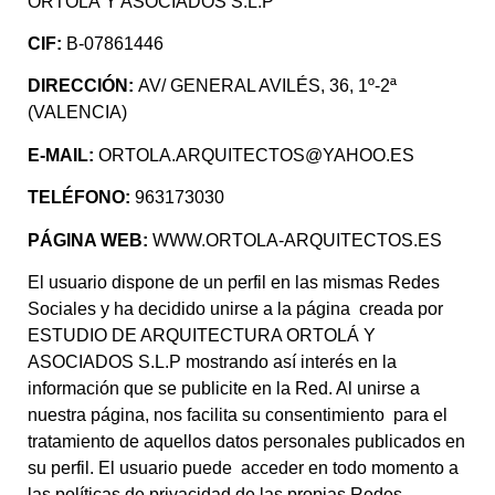
ORTOLÁ Y ASOCIADOS S.L.P
CIF:
B-07861446
DIRECCIÓN:
AV/ GENERAL AVILÉS, 36, 1º-2ª
(VALENCIA)
E-MAIL:
ORTOLA.ARQUITECTOS@YAHOO.ES
TELÉFONO:
963173030
PÁGINA WEB:
WWW.ORTOLA-ARQUITECTOS.ES
El usuario dispone de un perfil en las mismas Redes
Sociales y ha decidido unirse a la página creada por
ESTUDIO DE ARQUITECTURA ORTOLÁ Y
ASOCIADOS S.L.P mostrando así interés en la
información que se publicite en la Red. Al unirse a
nuestra página, nos facilita su consentimiento para el
tratamiento de aquellos datos personales publicados en
su perfil. El usuario puede acceder en todo momento a
las políticas de privacidad de las propias Redes