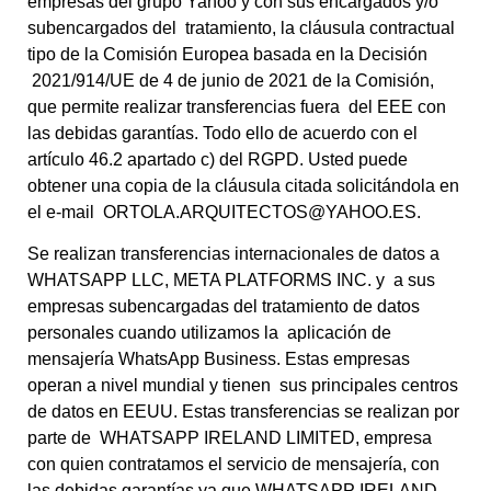
empresas del grupo Yahoo y con sus encargados y/o
subencargados del
tratamiento, la cláusula contractual
tipo de la Comisión Europea basada en la Decisión
2021/914/UE de 4 de junio de 2021 de la Comisión,
que permite realizar transferencias fuera
del EEE con
las debidas garantías.
Todo ello de acuerdo con el
artículo 46.2 apartado c) del RGPD.
Usted puede
obtener una copia de la cláusula citada solicitándola en
el e-mail
ORTOLA.ARQUITECTOS@YAHOO.ES.
Se realizan transferencias internacionales de datos a
WHATSAPP LLC, META PLATFORMS INC. y a sus
empresas subencargadas del tratamiento de datos
personales cuando utilizamos la aplicación de
mensajería WhatsApp Business. Estas empresas
operan a nivel mundial y tienen sus principales centros
de datos en EEUU. Estas transferencias se realizan por
parte de WHATSAPP IRELAND LIMITED, empresa
con quien contratamos el servicio de mensajería, con
las debidas garantías ya que WHATSAPP IRELAND